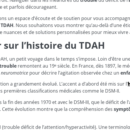
droit. Naviguer dans les méandres du
trouble
du déficit de l’
e et parfois décourageant.
gions un espace d’écoute et de soutien pour vous accompagne
u TDAH
. Nous souhaitons vous montrer qu’au-delà d’une ét
 de nuances et de solutions personnalisées pour mieux vivre 
 sur l’histoire du TDAH
, un petit voyage dans le temps s’impose. Loin d’être une 
trouble
remontent au 19ᵉ siècle. En France, dès 1897, le méd
ité neuromotrice
pour décrire l’agitation observée chez un
enf
ption a grandement évolué. L’accent a d’abord été mis sur l’
s premières classifications médicales comme le DSM-II.
s la fin des années 1970 et avec le DSM-III, que le déficit d
ic. Cette évolution montre que la compréhension des
sympt
(trouble déficit de l’attention/hyperactivité). Une terminolo