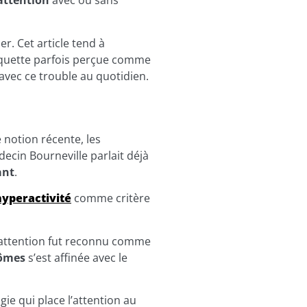
attention
avec ou sans
r. Cet article tend à
iquette parfois perçue comme
avec ce trouble au quotidien.
notion récente, les
ecin Bourneville parlait déjà
ant
.
hyperactivité
comme critère
e l’attention fut reconnu comme
ômes
s’est affinée avec le
gie qui place l’attention au