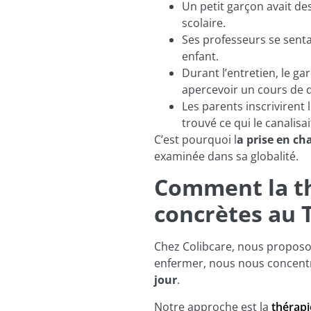
Un petit garçon avait de
scolaire.
Ses professeurs se senta
enfant.
Durant l’entretien, le g
apercevoir un cours de d
Les parents inscrivirent 
trouvé ce qui le canalisai
C’est pourquoi l
a prise en c
examinée dans sa globalité.
Comment la th
concrètes au
Chez Colibcare, nous proposon
enfermer, nous nous concentro
jour
.
Notre approche est la
thérapi