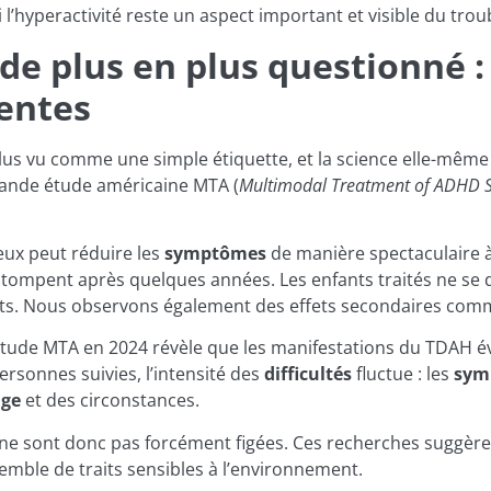
 l’hyperactivité reste un aspect important et visible du trou
de plus en plus questionné :
centes
lus vu comme une simple étiquette, et la science elle-même 
rande étude américaine MTA (
Multimodal Treatment of ADHD 
x peut réduire les
symptômes
de manière spectaculaire à
tompent après quelques années. Les enfants traités ne se d
s. Nous observons également des effets secondaires comm
’étude MTA en 2024 révèle que les manifestations du TDAH é
rsonnes suivies, l’intensité des
difficultés
fluctue : les
sym
âge
et des circonstances.
 ne sont donc pas forcément figées. Ces recherches suggèr
emble de traits sensibles à l’environnement.