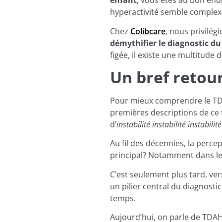
enfant
, vous êtes au bon en
hyperactivité semble complex
Chez
Colibcare
, nous privilé
démythifier le diagnostic d
figée, il existe une multitude
Un bref retour
Pour mieux comprendre le TDAH
premières descriptions de ce
d’
instabilité instabilité instabil
Au fil des décennies, la perce
principal? Notamment dans le
C’est seulement plus tard, ver
un pilier central du diagnost
temps.
Aujourd’hui, on parle de TDAH 