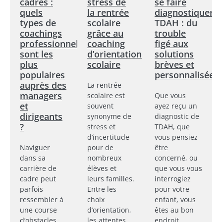
cadres :
stress de
se faire
quels
la rentrée
diagnostiquer
types de
scolaire
TDAH : du
coachings
grâce au
trouble
professionnels
coaching
figé aux
sont les
d’orientation
solutions
plus
scolaire
brèves et
populaires
personnalisées
auprès des
La rentrée
managers
scolaire est
Que vous
et
souvent
ayez reçu un
dirigeants
synonyme de
diagnostic de
?
stress et
TDAH, que
d’incertitude
vous pensiez
Naviguer
pour de
être
dans sa
nombreux
concerné, ou
carrière de
élèves et
que vous vous
cadre peut
leurs familles.
interrogiez
parfois
Entre les
pour votre
ressembler à
choix
enfant, vous
une course
d’orientation,
êtes au bon
d’obstacles,
les attentes
endroit.