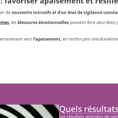
: favoriser apaisement et résili
er de
souvenirs intrusifs et d’un état de vigilance consta
smes
, les
blessures émotionnelles
peuvent être abordées p
heminement vers
l’apaisement,
en renforçant simultanément
Quels résultats
Les résultats attendus de cet