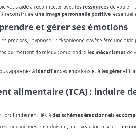
pie vous aide à reconnecter avec
les ressources
de votre in
e à reconstruire
une image personnelle positive
, essentiel
mprendre et gérer ses émotions
es précises, l’hypnose Ericksonienne s’avère être une aide 
éances permettent de mieux comprendre
les mécanismes
de v
vous apprenez à
identifier
ces émotions et à
les gérer
effic
t alimentaire (TCA) : induire 
sont profondément liés à
des schémas émotionnels et com
ces mécanismes en induisant, au niveau inconscient,
de n