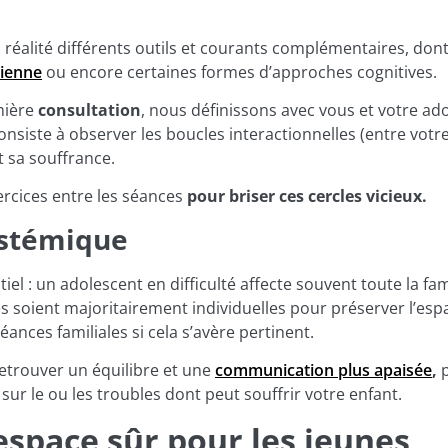
 réalité différents outils et courants complémentaires, don
nienne
ou encore certaines formes d’approches cognitives.
mière
consultation
, nous définissons avec vous et votre adol
 consiste à observer les boucles interactionnelles (entre vot
 sa souffrance.
rcices entre les séances
pour briser ces cercles vicieux.
ystémique
el : un adolescent en difficulté affecte souvent toute la fam
s soient majoritairement individuelles pour préserver l’esp
nces familiales si cela s’avère pertinent.
 retrouver un équilibre et une
communication plus apaisée
,
p
t sur le ou les troubles dont peut souffrir votre enfant.
espace sûr pour les jeunes