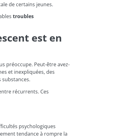
le de certains jeunes.
tables
troubles
escent est en
us préoccupe. Peut-être avez-
es et inexpliquées, des
s substances.
ntre récurrents. Ces
fficultés psychologiques
alement tendance à rompre la