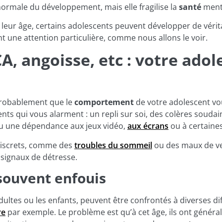
ormale du développement, mais elle fragilise la
santé
menta
à leur âge, certains adolescents peuvent développer de véri
t une attention particulière, comme nous allons le voir.
CA, angoisse, etc : votre adol
t probablement que le
comportement
de votre adolescent vo
 qui vous alarment : un repli sur soi, des colères soudain
ou une dépendance aux jeux vidéo,
aux écrans
ou à certaine
 discrets, comme des
troubles du sommeil
ou des maux de ve
signaux de détresse.
souvent enfouis
ultes ou les enfants, peuvent être confrontés à diverses di
re
par exemple. Le problème est qu’à cet âge, ils ont génér