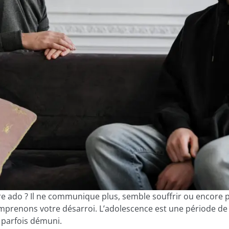
e ado ? Il ne communique plus, semble souffrir ou encore pi
mprenons votre désarroi. L’adolescence est une période de 
r parfois démuni.