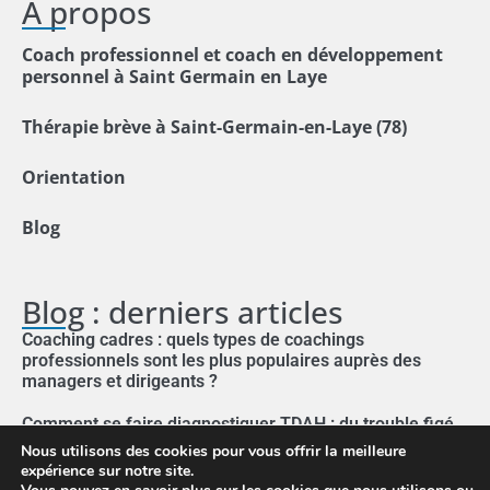
A propos
Coach professionnel et coach en développement
personnel à Saint Germain en Laye
Thérapie brève à Saint-Germain-en-Laye (78)
Orientation
Blog
Blog : derniers articles
Coaching cadres : quels types de coachings
professionnels sont les plus populaires auprès des
managers et dirigeants ?
Comment se faire diagnostiquer TDAH : du trouble figé
aux solutions brèves et personnalisées
Nous utilisons des cookies pour vous offrir la meilleure
expérience sur notre site.
Quel psy consulter pour des troubles alimentaires ? La