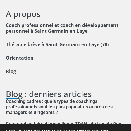
A propos
Coach professionnel et coach en développement
personnel à Saint Germain en Laye
Thérapie brève à Saint-Germain-en-Laye (78)
Orientation
Blog
Blog : derniers articles
Coaching cadres : quels types de coachings
professionnels sont les plus populaires auprès des
managers et dirigeants ?
Comment se faire diagnostiquer TDAH : du trouble figé
aux solutions brèves et personnalisées